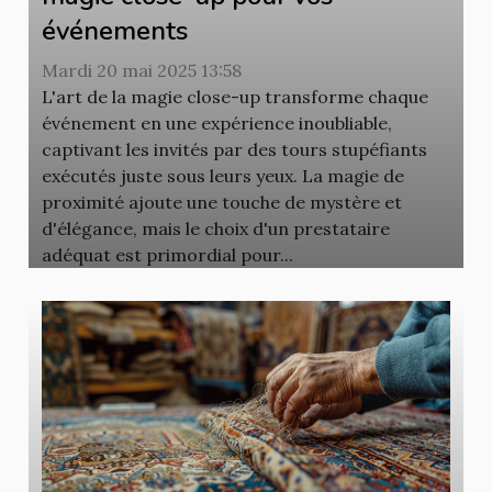
événements
Mardi 20 mai 2025 13:58
L'art de la magie close-up transforme chaque
événement en une expérience inoubliable,
captivant les invités par des tours stupéfiants
exécutés juste sous leurs yeux. La magie de
proximité ajoute une touche de mystère et
d'élégance, mais le choix d'un prestataire
adéquat est primordial pour...