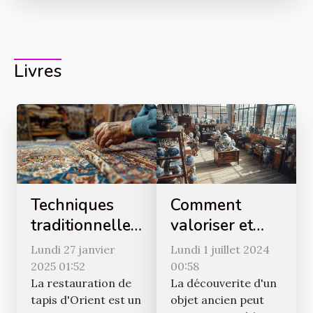
Livres
Techniques
Comment
traditionnelles
valoriser et
pour la
vendre vos
Lundi 27 janvier
Lundi 1 juillet 2024
restauration
antiquités
2025 01:52
00:58
de tapis
efficacement
La restauration de
La découverite d'un
tapis d'Orient est un
objet ancien peut
d'Orient