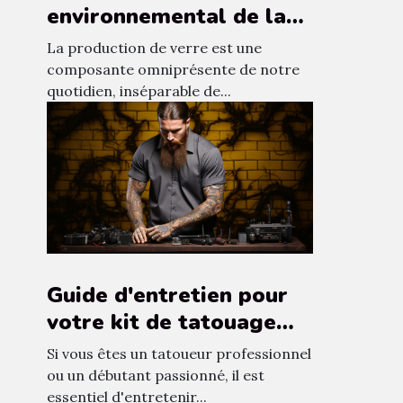
environnemental de la
production de verre et
La production de verre est une
les alternatives
composante omniprésente de notre
quotidien, inséparable de...
durables
Guide d'entretien pour
votre kit de tatouage
professionnel
Si vous êtes un tatoueur professionnel
ou un débutant passionné, il est
essentiel d'entretenir...