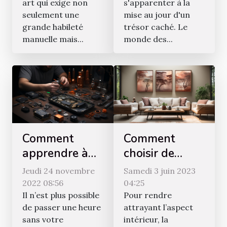
art qui exige non
s'apparenter à la
seulement une
mise au jour d'un
grande habileté
trésor caché. Le
manuelle mais...
monde des...
Comment
Comment
apprendre à
choisir de
réparer un
meilleurs
Jeudi 24 novembre
Samedi 3 juin 2023
smartphone ?
cadres de
2022 08:56
04:25
décoration
Il n’est plus possible
Pour rendre
de passer une heure
attrayant l’aspect
murale ?
sans votre
intérieur, la