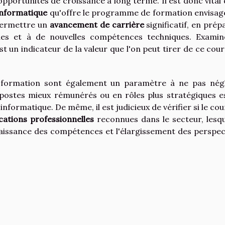
portunités de croissance à long terme. Il est donc vital 
informatique
qu'offre le programme de formation envisag
permettre un
avancement de carrière
significatif, en prép
rues et à de nouvelles compétences techniques. Examin
 un indicateur de la valeur que l'on peut tirer de ce cour
formation sont également un paramètre à ne pas négl
n postes mieux rémunérés ou en rôles plus stratégiques e
nformatique. De même, il est judicieux de vérifier si le cou
ications professionnelles
reconnues dans le secteur, lesqu
aissance des compétences et l'élargissement des perspec