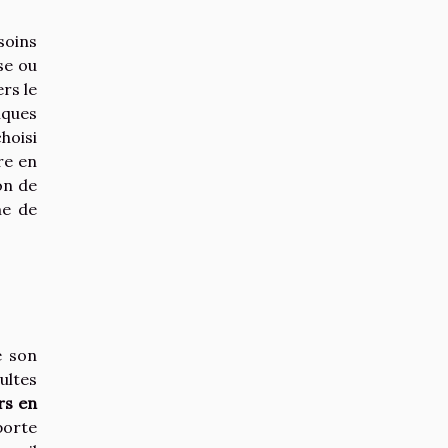
soins
se ou
rs le
iques
hoisi
re en
on de
me de
e son
ultes
rs en
porte