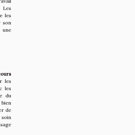
ravail
. Les
e les
r son
a une
cours
r les
c les
se du
bien
er de
 soin
ssage