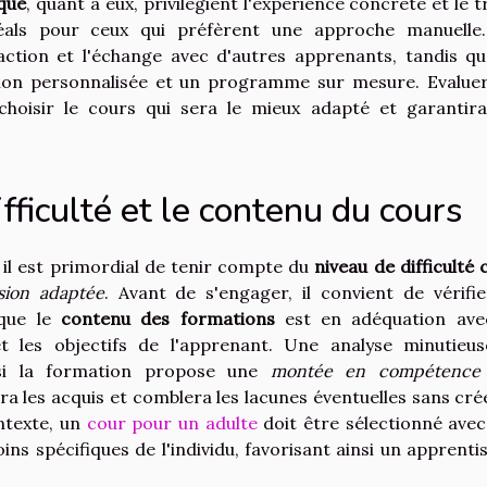
ique
, quant à eux, privilégient l'expérience concrète et le t
idéals pour ceux qui préfèrent une approche manuelle
raction et l'échange avec d'autres apprenants, tandis qu
ion personnalisée et un programme sur mesure. Evalue
choisir le cours qui sera le mieux adapté et garantir
fficulté et le contenu du cours
 il est primordial de tenir compte du
niveau de difficulté 
sion adaptée
. Avant de s'engager, il convient de vérifie
 que le
contenu des formations
est en adéquation ave
t les objectifs de l'apprenant. Une analyse minutieu
si la formation propose une
montée en compétence
ra les acquis et comblera les lacunes éventuelles sans cré
ntexte, un
cour pour un adulte
doit être sélectionné avec
s spécifiques de l'individu, favorisant ainsi un apprenti