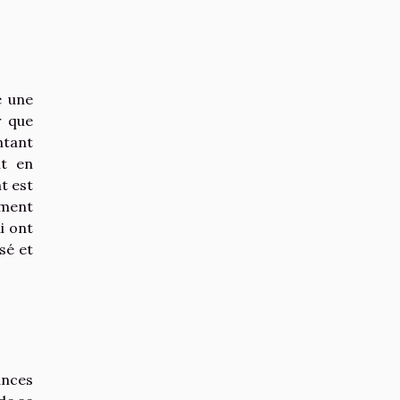
e une
r que
ntant
nt en
t est
ement
i ont
sé et
ances