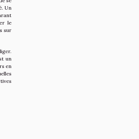
de se
é. Un
arant
er le
s sur
iger.
st un
rs en
elles
tives